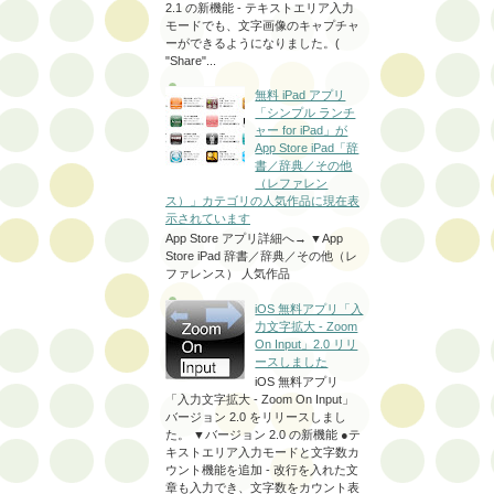
2.1 の新機能 - テキストエリア入力
モードでも、文字画像のキャプチャ
ーができるようになりました。(
"Share"...
無料 iPad アプリ
「シンプル ランチ
ャー for iPad」が
App Store iPad「辞
書／辞典／その他
（レファレン
ス）」カテゴリの人気作品に現在表
示されています
App Store アプリ詳細へ→ ▼App
Store iPad 辞書／辞典／その他（レ
ファレンス） 人気作品
iOS 無料アプリ「入
力文字拡大 - Zoom
On Input」2.0 リリ
ースしました
iOS 無料アプリ
「入力文字拡大 - Zoom On Input」
バージョン 2.0 をリリースしまし
た。 ▼バージョン 2.0 の新機能 ●テ
キストエリア入力モードと文字数カ
ウント機能を追加 - 改行を入れた文
章も入力でき、文字数をカウント表