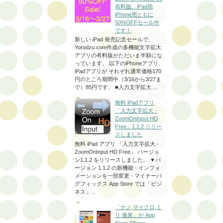
有料版、iPad用
iPhone用ともに
50%OFFセール中
です！
新しい iPad 発売記念セールで、
Yorodzu.com作成の多機能文字拡大
アプリの有料版がただいま半額にな
っています。 以下のiPhoneアプリ、
iPadアプリが それぞれ通常価格170
円のところ期間中（3/16から3/27ま
で）85円です。 ■入力文字拡大 ...
無料 iPadアプリ
「入力文字拡大 -
ZoomOnInput HD
Free」1.1.2 リリー
スしました
無料 iPad アプリ 「入力文字拡大 -
ZoomOnInput HD Free」 バージョ
ン1.1.2 をリリースしました。 ▼バ
ージョン 1.1.2 の新機能 - インフォ
メーションを一部変更 - マイナーバ
グフィックス App Store では「ビジ
ネス」...
「ナノ,マイクロ,ミ
リ 換算」が App