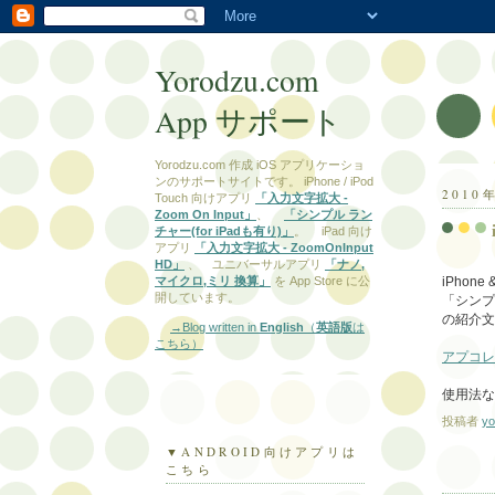
Yorodzu.com
App サポート
Yorodzu.com 作成 iOS アプリケーショ
ンのサポートサイトです。 iPhone / iPod
2010
Touch 向けアプリ
「入力文字拡大 -
Zoom On Input」
、
「シンプル ラン
チャー(for iPadも有り)」
。 iPad 向け
アプリ
「入力文字拡大 - ZoomOnInput
HD」
、 ユニバーサルアプリ
「ナノ,
iPhon
マイクロ,ミリ 換算」
を App Store に公
開しています。
「シンプ
の紹介文
→Blog written in
English
（
英語版
は
こちら）
アプコレ
使用法な
投稿者
yo
▼ANDROID向けアプリは
こちら