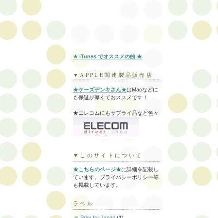
★ iTunes でオススメの曲 ★
▼APPLE関連製品販売店
★ケーズデンキさん★
はMacなどに
も保証が厚くておススメです！
★エレコムにもサプライ品など色々
▼このサイトについて
★こちらのページ★
に詳細を記載し
ています。プライバシーポリシー等
も掲載しています。
ラベル
Pray for Japan
(1)