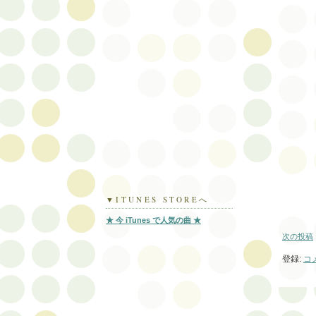
▼ITUNES STOREへ
★ 今 iTunes で人気の曲 ★
次の投稿
登録:
コメ