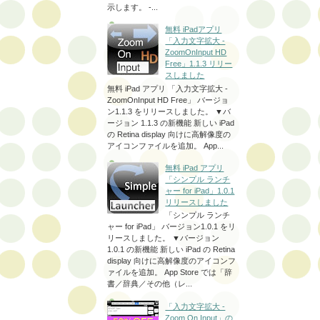
示します。 -...
無料 iPadアプリ
「入力文字拡大 -
ZoomOnInput HD
Free」1.1.3 リリー
スしました
無料 iPad アプリ 「入力文字拡大 -
ZoomOnInput HD Free」 バージョ
ン1.1.3 をリリースしました。 ▼バ
ージョン 1.1.3 の新機能 新しい iPad
の Retina display 向けに高解像度の
アイコンファイルを追加。 App...
無料 iPad アプリ
「シンプル ランチ
ャー for iPad」1.0.1
リリースしました
「シンプル ランチ
ャー for iPad」 バージョン1.0.1 をリ
リースしました。 ▼バージョン
1.0.1 の新機能 新しい iPad の Retina
display 向けに高解像度のアイコンフ
ァイルを追加。 App Store では「辞
書／辞典／その他（レ...
「入力文字拡大 -
Zoom On Input」の