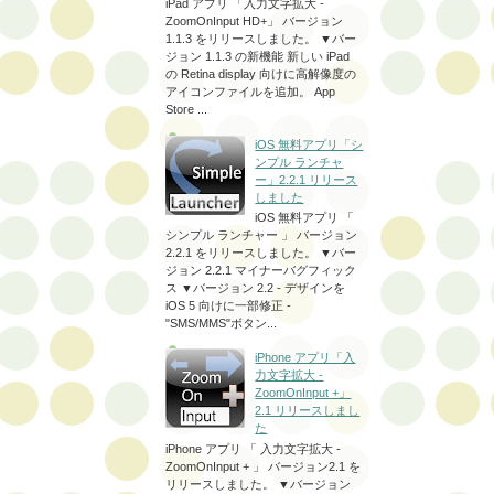
iPad アプリ 「入力文字拡大 -
ZoomOnInput HD+」 バージョン
1.1.3 をリリースしました。 ▼バー
ジョン 1.1.3 の新機能 新しい iPad
の Retina display 向けに高解像度の
アイコンファイルを追加。 App
Store ...
iOS 無料アプリ「シ
ンプル ランチャ
ー」2.2.1 リリース
しました
iOS 無料アプリ 「
シンプル ランチャー 」 バージョン
2.2.1 をリリースしました。 ▼バー
ジョン 2.2.1 マイナーバグフィック
ス ▼バージョン 2.2 - デザインを
iOS 5 向けに一部修正 -
"SMS/MMS"ボタン...
iPhone アプリ「入
力文字拡大 -
ZoomOnInput +」
2.1 リリースしまし
た
iPhone アプリ 「 入力文字拡大 -
ZoomOnInput + 」 バージョン2.1 を
リリースしました。 ▼バージョン